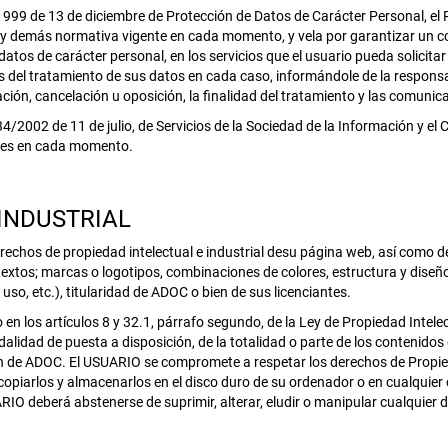
999 de 13 de diciembre de Protección de Datos de Carácter Personal, el 
 y demás normativa vigente en cada momento, y vela por garantizar un co
 datos de carácter personal, en los servicios que el usuario pueda solici
es del tratamiento de sus datos en cada caso, informándole de la responsab
cación, cancelación u oposición, la finalidad del tratamiento y las comuni
002 de 11 de julio, de Servicios de la Sociedad de la Información y el Co
ales en cada momento.
 INDUSTRIAL
erechos de propiedad intelectual e industrial desu página web, así como d
 textos; marcas o logotipos, combinaciones de colores, estructura y dise
o, etc.), titularidad de ADOC o bien de sus licenciantes.
 en los artículos 8 y 32.1, párrafo segundo, de la Ley de Propiedad Inte
dalidad de puesta a disposición, de la totalidad o parte de los contenidos
ión de ADOC. El USUARIO se compromete a respetar los derechos de Propied
, copiarlos y almacenarlos en el disco duro de su ordenador o en cualquier
IO deberá abstenerse de suprimir, alterar, eludir o manipular cualquier 