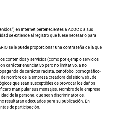
enidos”) en Internet pertenecientes a ADOC o a sus
dad se extiende al registro que fuese necesario para
UARIO se le puede proporcionar una contraseña de la que
s contenidos y servicios (como por ejemplo servicios
on carácter enunciativo pero no limitativo, a no
 o propaganda de carácter racista, xenófobo, pornográfico-
os de Nombre de la empresa creadora del sitio web , de
o lógicos que sean susceptibles de provocar los daños
modificaro manipular sus mensajes. Nombre de la empresa
nidad de la persona, que sean discriminatorios,
o, no resultaran adecuados para su publicación. En
entas de participación.