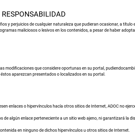
Y RESPONSABILIDAD
s y perjuicios de cualquier naturaleza que pudieran ocasionar, a título e
o programas maliciosos o lesivos en los contenidos, a pesar de haber adop
 las modificaciones que considere oportunas en su portal, pudiendocambiar
 éstos aparezcan presentados o localizados en su portal.
n enlaces o hipervínculos hacía otros sitios de Internet, ADOC no ejercer
 algún enlace perteneciente a un sitio web ajeno, ni garantizará la dispo
ontenida en ninguno de dichos hipervínculos u otros sitios de Internet.