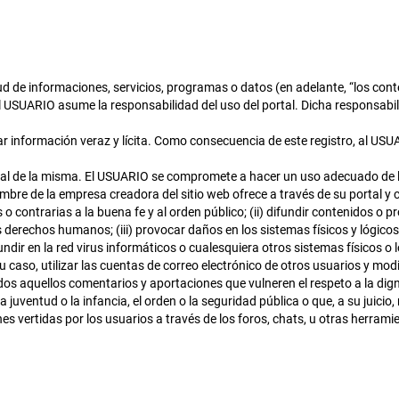
 de informaciones, servicios, programas o datos (en adelante, “los cont
l USUARIO asume la responsabilidad del uso del portal. Dicha responsabili
r información veraz y lícita. Como consecuencia de este registro, al US
al de la misma. El USUARIO se compromete a hacer un uso adecuado de lo
mbre de la empresa creadora del sitio web ofrece a través de su portal y c
ales o contrarias a la buena fe y al orden público; (ii) difundir contenidos
os derechos humanos; (iii) provocar daños en los sistemas físicos y lógic
undir en la red virus informáticos o cualesquiera otros sistemas físicos 
su caso, utilizar las cuentas de correo electrónico de otros usuarios y 
todos aquellos comentarios y aportaciones que vulneren el respeto a la dig
 juventud o la infancia, el orden o la seguridad pública o que, a su juici
s vertidas por los usuarios a través de los foros, chats, u otras herrami