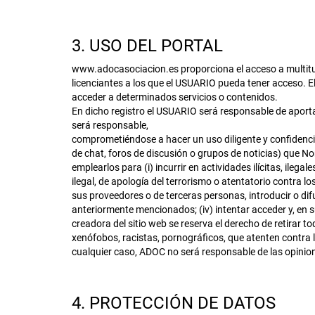
3. USO DEL PORTAL
www.adocasociacion.es proporciona el acceso a multitud
licenciantes a los que el USUARIO pueda tener acceso. E
acceder a determinados servicios o contenidos.
En dicho registro el USUARIO será responsable de aporta
será responsable,
comprometiéndose a hacer un uso diligente y confidenci
de chat, foros de discusión o grupos de noticias) que No
emplearlos para (i) incurrir en actividades ilícitas, ileg
ilegal, de apología del terrorismo o atentatorio contra l
sus proveedores o de terceras personas, introducir o dif
anteriormente mencionados; (iv) intentar acceder y, en 
creadora del sitio web se reserva el derecho de retirar 
xenófobos, racistas, pornográficos, que atenten contra la
cualquier caso, ADOC no será responsable de las opinione
4. PROTECCIÓN DE DATOS