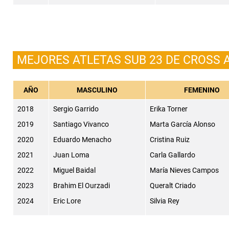
MEJORES ATLETAS SUB 23 DE CROSS 
AÑO
MASCULINO
FEMENINO
2018
Sergio Garrido
Erika Torner
2019
Santiago Vivanco
Marta García Alonso
2020
Eduardo Menacho
Cristina Ruiz
2021
Juan Loma
Carla Gallardo
2022
Miguel Baidal
María Nieves Campos
2023
Brahim El Ourzadi
Queralt Criado
2024
Eric Lore
Silvia Rey