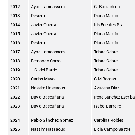
2012
Ayad Lamdassem
G. Barrachina
2013
Desierto
Diana Martín
2014
Javier Guerra
Iris Fuentes Pila
2015
Javier Guerra
Diana Martín
2016
Desierto
Diana Martín
2017
Ayad Lamdassem
Trihas Gebre
2018
Fernando Carro
Trihas Gebre
2019
J G. del Barrio
Trihas Gebre
2020
Carlos Mayo
G M Borgas
2021
Nassim Hassaous
Azucena Diaz
2022
David Bascuñana
Irene Sánchez Escrib
2023
David Bascuñana
Isabel Barreiro
2024
Pablo Sánchez Gómez
Carolina Robles
2025
Nassim Hassaous
Lidia Campo Sastre