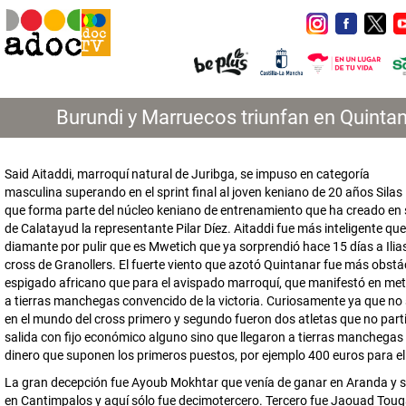
Burundi y Marruecos triunfan en Quinta
Said Aitaddi, marroquí natural de Juribga, se impuso en categoría
masculina superando en el sprint final al joven keniano de 20 años Silas
que forma parte del núcleo keniano de entrenamiento que ha creado en 
de Calatayud la representante Pilar Díez. Aitaddi fue más inteligente que
diamante por pulir que es Mwetich que ya sorprendió hace 15 días a Ilias
cross de Granollers. El fuerte viento que azotó Quintanar fue más obstá
espigado africano que para el avispado marroquí, que manifestó en met
a tierras manchegas convencido de la victoria. Curiosamente ya que no 
en el mundo del cross primero y segundo fueron dos atletas que no part
salida con fijo económico alguno sino que llegaron a tierras manchegas 
dinero que suponen los primeros puestos, por ejemplo 400 euros para e
La gran decepción fue Ayoub Mokhtar que venía de ganar en Aranda y 
en Cantimpalos y aquí sólo fue decimotercero. Tercero fue Jaouad Toug