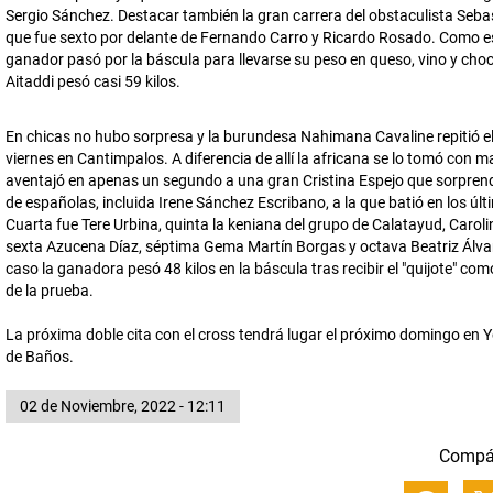
Sergio Sánchez. Destacar también la gran carrera del obstaculista Seb
que fue sexto por delante de Fernando Carro y Ricardo Rosado. Como es
ganador pasó por la báscula para llevarse su peso en queso, vino y choc
Aitaddi pesó casi 59 kilos.
En chicas no hubo sorpresa y la burundesa Nahimana Cavaline repitió el 
viernes en Cantimpalos. A diferencia de allí la africana se lo tomó con 
aventajó en apenas un segundo a una gran Cristina Espejo que sorprendi
de españolas, incluida Irene Sánchez Escribano, a la que batió en los úl
Cuarta fue Tere Urbina, quinta la keniana del grupo de Calatayud, Caroli
sexta Azucena Díaz, séptima Gema Martín Borgas y octava Beatriz Álvar
caso la ganadora pesó 48 kilos en la báscula tras recibir el "quijote" c
de la prueba.
La próxima doble cita con el cross tendrá lugar el próximo domingo en Y
de Baños.
02 de Noviembre, 2022 - 12:11
Compá