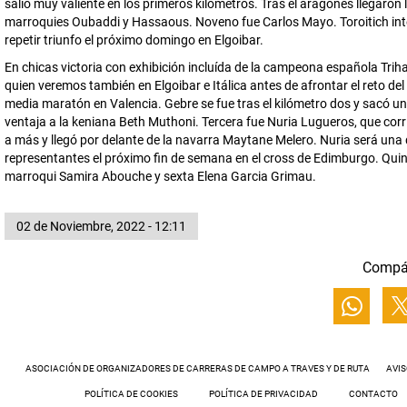
salió muy valiente en los primeros kilómetros. Tras el aragonés llegaron 
marroquies Oubaddi y Hassaous. Noveno fue Carlos Mayo. Toroitich in
repetir triunfo el próximo domingo en Elgoibar.
En chicas victoria con exhibición incluída de la campeona española Trih
quien veremos también en Elgoibar e Itálica antes de afrontar el reto de
media maratón en Valencia. Gebre se fue tras el kilómetro dos y sacó u
ventaja a la keniana Beth Muthoni. Tercera fue Nuria Lugueros, que cor
a más y llegó por delante de la navarra Maytane Melero. Nuria será una
representantes el próximo fin de semana en el cross de Edimburgo. Quin
marroqui Samira Abouche y sexta Elena Garcia Grimau.
02 de Noviembre, 2022 - 12:11
Compá
ASOCIACIÓN DE ORGANIZADORES DE CARRERAS DE CAMPO A TRAVES Y DE RUTA
AVIS
POLÍTICA DE COOKIES
POLÍTICA DE PRIVACIDAD
CONTACTO