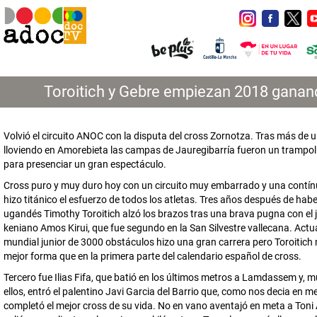
Toroitich y Gebre empiezan 2018 ganan
Volvió el circuito ANOC con la disputa del cross Zornotza. Tras más de 
lloviendo en Amorebieta las campas de Jauregibarría fueron un trampol
para presenciar un gran espectáculo.
Cross puro y muy duro hoy con un circuito muy embarrado y una contínu
hizo titánico el esfuerzo de todos los atletas. Tres años después de hab
ugandés Timothy Toroitich alzó los brazos tras una brava pugna con el 
keniano Amos Kirui, que fue segundo en la San Silvestre vallecana. Act
mundial junior de 3000 obstáculos hizo una gran carrera pero Toroitich
mejor forma que en la primera parte del calendario español de cross.
Tercero fue Ilias Fifa, que batió en los últimos metros a Lamdassem y, 
ellos, entró el palentino Javi Garcia del Barrio que, como nos decia en m
completó el mejor cross de su vida. No en vano aventajó en meta a Toni