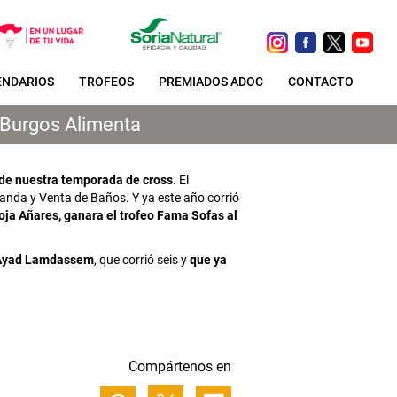
ENDARIOS
TROFEOS
PREMIADOS ADOC
CONTACTO
o Burgos Alimenta
 de nuestra temporada de cross
. El
nda y Venta de Baños. Y ya este año corrió
oja Añares, ganara el trofeo Fama Sofas al
Ayad Lamdassem
, que corrió seis y
que ya
Compártenos en