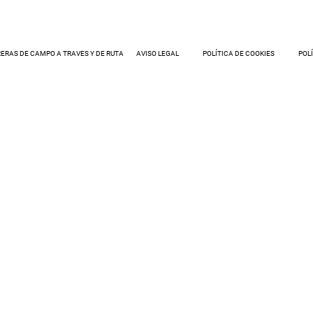
ERAS DE CAMPO A TRAVES Y DE RUTA
AVISO LEGAL
POLÍTICA DE COOKIES
POL