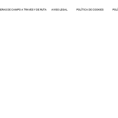
ERAS DE CAMPO A TRAVES Y DE RUTA
AVISO LEGAL
POLÍTICA DE COOKIES
POL