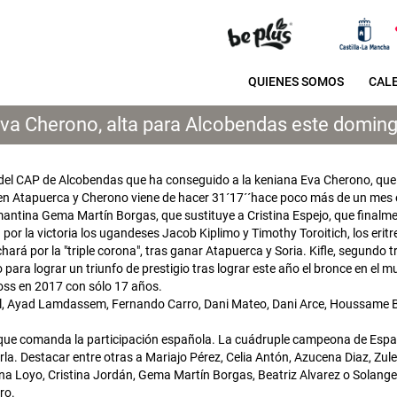
QUIENES SOMOS
CAL
va Cherono, alta para Alcobendas este domin
 del CAP de Alcobendas que ha conseguido a la keniana Eva Cherono, que 
 en Atapuerca y Cherono viene de hacer 31´17´´hace poco más de un mes en
antina Gema Martín Borgas, que sustituye a Cristina Espejo, que finalme
r la victoria los ugandeses Jacob Kiplimo y Timothy Toroitich, los eritre
ará por la "triple corona", tras ganar Atapuerca y Soria. Kifle, segundo 
o para lograr un triunfo de prestigio tras lograr este año el bronce en el 
ross en 2017 con sólo 17 años.
l, Ayad Lamdassem, Fernando Carro, Dani Mateo, Dani Arce, Houssame Be
 que comanda la participación española. La cuádruple campeona de Espa
rla. Destacar entre otras a Mariajo Pérez, Celia Antón, Azucena Diaz, Zul
ena Loyo, Cristina Jordán, Gema Martín Borgas, Beatriz Alvarez o Solange 
iro.