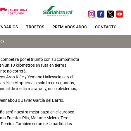
ENDARIOS
TROFEOS
PREMIADOS ADOC
CONTACTO
go
competirá por el triunfo con su compatriota
 un 10 kilómetros en ruta en tierras
nte no correrá.
os Aron Kifle y Yemane Hailesselasie y el
tras él en Atapuerca a sólo trece segundos,
mundial de media maratón y, no lo olvidemos,
nnabou o Javier García del Barrio.
ña será nuestra mejor baza en el europeo
ema Fuentes Pila, Maitane Melero, Tere
Pereira. También serán de la partida las