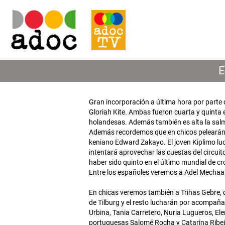
E
Gran incorporación a última hora por parte
Gloriah Kite. Ambas fueron cuarta y quinta
holandesas. Además también es alta la salm
Además recordemos que en chicos pelearán po
keniano Edward Zakayo. El joven Kiplimo luch
intentará aprovechar las cuestas del circuit
haber sido quinto en el último mundial de c
Entre los españoles veremos a Adel Mechaa
En chicas veremos también a Trihas Gebre,
de Tilburg y el resto lucharán por acompaña
Urbina, Tania Carretero, Nuria Lugueros, El
portuguesas Salomé Rocha y Catarina Ribe