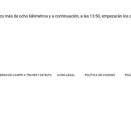
o más de ocho kilómetros y a continuación, a las 13:50, empezarán los c
ERAS DE CAMPO A TRAVES Y DE RUTA
AVISO LEGAL
POLÍTICA DE COOKIES
POL