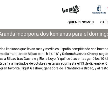
QUIENES SOMOS
CAL
Aranda incorpora dos kenianas para el doming
sí dos kenianas que llevan mes y medio en España compitiendo con buenos
 media maratón de Bilbao con 1h 14’ 18” y
Rebecah Jeruto Cherop
segun
ce a Bilbao tras Gashaw y Elena Loyo. Y quince dias antes ganó los 10 kil
 España a mediados de octubre y estarán aquí hasta el 13 de diciembre.
a gran favorita, Tigist Gashaw, ganadora de la Santurce a Bilbao, y al rest