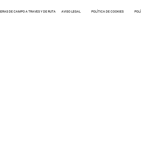
ERAS DE CAMPO A TRAVES Y DE RUTA
AVISO LEGAL
POLÍTICA DE COOKIES
POL