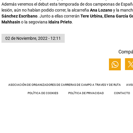
Además veremos el debut esta temporada de dos campeonas de España
lesión, aún no habían podido correr, la alcarreña
Ana Lozano
y la manc
Sánchez Escribano
. Junto a ellas correrán
Tere Urbina, Elena García G
Mahhasin
o la segoviana
Idaira Prieto
.
02 de Noviembre, 2022 - 12:11
Compá
ASOCIACIÓN DE ORGANIZADORES DE CARRERAS DE CAMPO A TRAVES Y DE RUTA
AVIS
POLÍTICA DE COOKIES
POLÍTICA DE PRIVACIDAD
CONTACTO