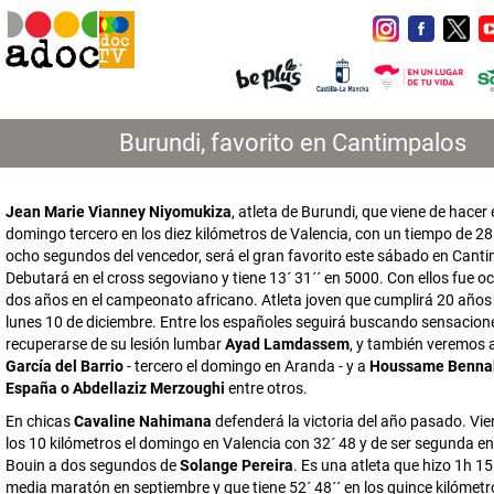
Burundi, favorito en Cantimpalos
Jean Marie Vianney Niyomukiza
, atleta de Burundi, que viene de hacer 
domingo tercero en los diez kilómetros de Valencia, con un tiempo de 28´
ocho segundos del vencedor, será el gran favorito este sábado en Cant
Debutará en el cross segoviano y tiene 13´ 31´´ en 5000. Con ellos fue o
dos años en el campeonato africano. Atleta joven que cumplirá 20 años
lunes 10 de diciembre. Entre los españoles seguirá buscando sensacion
recuperarse de su lesión lumbar
Ayad Lamdassem
, y también veremos 
García del Barrio
- tercero el domingo en Aranda - y a
Houssame Bennab
España o Abdellaziz Merzoughi
entre otros.
En chicas
Cavaline Nahimana
defenderá la victoria del año pasado. Vi
los 10 kilómetros el domingo en Valencia con 32´ 48 y de ser segunda en
Bouin a dos segundos de
Solange Pereira
. Es una atleta que hizo 1h 15
media maratón en septiembre y que tiene 52´ 48´´ en los quince kilómetr