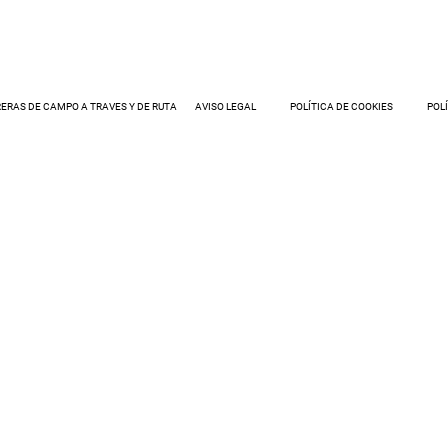
ERAS DE CAMPO A TRAVES Y DE RUTA
AVISO LEGAL
POLÍTICA DE COOKIES
POL