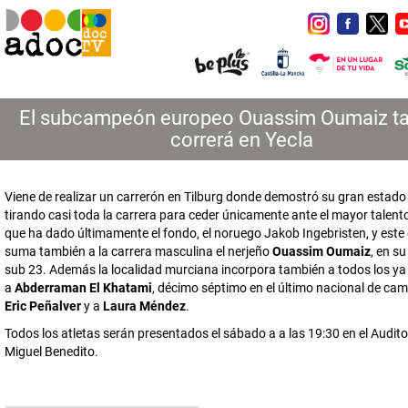
El subcampeón europeo Ouassim Oumaiz t
correrá en Yecla
Viene de realizar un carrerón en Tilburg donde demostró su gran estad
tirando casi toda la carrera para ceder únicamente ante el mayor talent
que ha dado últimamente el fondo, el noruego Jakob Ingebristen, y est
suma también a la carrera masculina el nerjeño
Ouassim Oumaiz
, en s
sub 23. Además la localidad murciana incorpora también a todos los y
a
Abderraman El Khatami
, décimo séptimo en el último nacional de cam
Eric Peñalver
y a
Laura Méndez
.
Todos los atletas serán presentados el sábado a a las 19:30 en el Audit
Miguel Benedito.