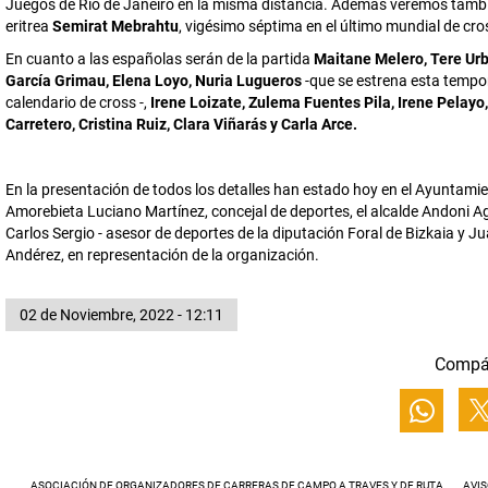
Juegos de Rio de Janeiro en la misma distancia. Además veremos tambi
eritrea
Semirat Mebrahtu
, vigésimo séptima en el último mundial de cro
En cuanto a las españolas serán de la partida
Maitane Melero, Tere Urb
García Grimau, Elena Loyo, Nuria Lugueros
-que se estrena esta tempo
calendario de cross -,
Irene Loizate, Zulema Fuentes Pila, Irene Pelayo
Carretero, Cristina Ruiz, Clara Viñarás y Carla Arce.
En la presentación de todos los detalles han estado hoy en el Ayuntami
Amorebieta Luciano Martínez, concejal de deportes, el alcalde Andoni Agi
Carlos Sergio - asesor de deportes de la diputación Foral de Bizkaia y J
Andérez, en representación de la organización.
02 de Noviembre, 2022 - 12:11
Compá
ASOCIACIÓN DE ORGANIZADORES DE CARRERAS DE CAMPO A TRAVES Y DE RUTA
AVIS