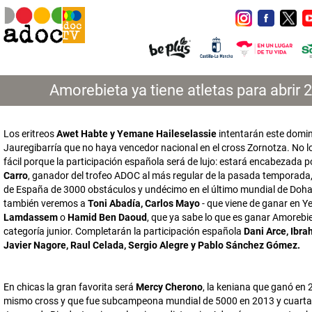
Amorebieta ya tiene atletas para abrir 
Los eritreos
Awet Habte y Yemane Haileselassie
intentarán este domi
Jauregibarría que no haya vencedor nacional en el cross Zornotza. No l
fácil porque la participación española será de lujo: estará encabezada 
Carro
, ganador del trofeo ADOC al más regular de la pasada temporad
de España de 3000 obstáculos y undécimo en el último mundial de Doh
también veremos a
Toni Abadía, Carlos Mayo
- que viene de ganar en Ye
Lamdassem
o
Hamid Ben Daoud
, que ya sabe lo que es ganar Amorebi
categoría junior. Completarán la participación española
Dani Arce, Ibra
Javier Nagore, Raul Celada, Sergio Alegre y Pablo Sánchez Gómez.
En chicas la gran favorita será
Mercy Cherono
, la keniana que ganó en 
mismo cross y que fue subcampeona mundial de 5000 en 2013 y cuarta 