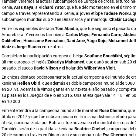
También veremos al actual subcampeón de Europa de cross, el turco na
Kenia,
Aras Kaya
, a R
ichard Yator
, que fue décimo tercero en el último 
campo a través representando a Kenia, al joven etíope
Tadese Worku
, 
subcampeón mundial sub 20 en Dinamarca y al marroquí
Chakir Lachg
Entre los españoles destaca
Toni Abadía
, que fue segundo el pasado d
Amorebieta. Y veremos también a
Carlos Mayo, Fernando Carro, Abde
Oukhelfen, Houssame Bennabou, Dani Arce, Yago Rojo, Mohamed Jell
Alaiz o Jorge Blanco
entre otros.
Completan la participación europea el belga
Soufiane Bouchikhi,
séptim
último europeo, el inglés
Zakariya Mahamed
, que ganó aquí en sub 20 e
pasado, el sueco
David Nilson
y el holandés
Wilber Van Vielt.
En chicas destaca poderosamente la actual campeona del mundo de cro
keniana
Hellen Obiri,
que además es doble campeona mundial de 5000 
en 2019). Además la vimos ganar en Mintxeta el año pasado y completa
su plata en los Juegos de Rio en 2016. Una atleta que vale 14´ 18´´ en 5
en 10 000
Enfrente tendrá a la campeona mundial de maratón
Rose Chelimo
, que 
título en 2017 y que fue subcampeona en la misma distancia el año pas
atleta, nacionalizada por Bahrain, fue novena en el mundial de cross de
También serán de la partida la keniana
Beatrice Chebet,
campeona del 
20 de campo a través en Dinamarca y su compatriota
Eva Cherono
, oct