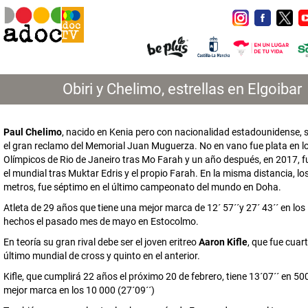
Obiri y Chelimo, estrellas en Elgoibar
Paul Chelimo
, nacido en Kenia pero con nacionalidad estadounidense, 
el gran reclamo del Memorial Juan Muguerza. No en vano fue plata en 
Olímpicos de Rio de Janeiro tras Mo Farah y un año después, en 2017, f
el mundial tras Muktar Edris y el propio Farah. En la misma distancia, l
metros, fue séptimo en el último campeonato del mundo en Doha.
Atleta de 29 años que tiene una mejor marca de 12´ 57´´y 27´ 43´´ en los
hechos el pasado mes de mayo en Estocolmo.
En teoría su gran rival debe ser el joven eritreo
Aaron Kifle
, que fue cuart
último mundial de cross y quinto en el anterior.
Kifle, que cumplirá 22 años el próximo 20 de febrero, tiene 13´07´´ en 50
mejor marca en los 10 000 (27´09´´)