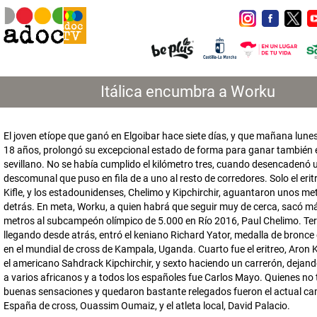
Itálica encumbra a Worku
El joven etíope que ganó en Elgoibar hace siete días, y que mañana lune
18 años, prolongó su excepcional estado de forma para ganar también e
sevillano. No se había cumplido el kilómetro tres, cuando desencadenó
descomunal que puso en fila de a uno al resto de corredores. Solo el erit
Kifle, y los estadounidenses, Chelimo y Kipchirchir, aguantaron unos me
detrás. En meta, Worku, a quien habrá que seguir muy de cerca, sacó m
metros al subcampeón olímpico de 5.000 en Río 2016, Paul Chelimo. Ter
llegando desde atrás, entró el keniano Richard Yator, medalla de bronce
en el mundial de cross de Kampala, Uganda. Cuarto fue el eritreo, Aron Ki
el americano Sahdrack Kipchirchir, y sexto haciendo un carrerón, dejand
a varios africanos y a todos los españoles fue Carlos Mayo. Quienes no 
buenas sensaciones y quedaron bastante relegados fueron el actual c
España de cross, Ouassim Oumaiz, y el atleta local, David Palacio.