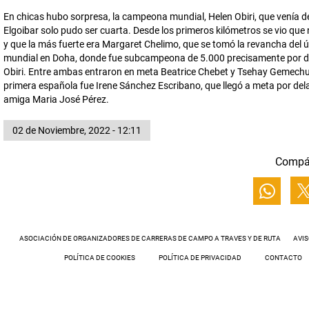
En chicas hubo sorpresa, la campeona mundial, Helen Obiri, que venía d
Elgoibar solo pudo ser cuarta. Desde los primeros kilómetros se vio que 
y que la más fuerte era Margaret Chelimo, que se tomó la revancha del ú
mundial en Doha, donde fue subcampeona de 5.000 precisamente por d
Obiri. Entre ambas entraron en meta Beatrice Chebet y Tsehay Gemech
primera española fue Irene Sánchez Escribano, que llegó a meta por del
amiga Maria José Pérez.
02 de Noviembre, 2022 - 12:11
Compá
ASOCIACIÓN DE ORGANIZADORES DE CARRERAS DE CAMPO A TRAVES Y DE RUTA
AVIS
POLÍTICA DE COOKIES
POLÍTICA DE PRIVACIDAD
CONTACTO