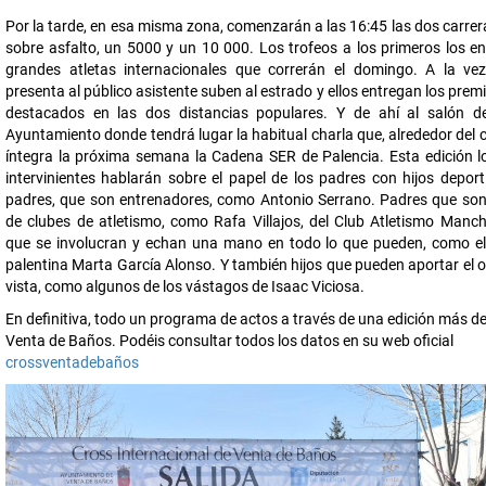
Por la tarde, en esa misma zona, comenzarán a las 16:45 las dos carre
sobre asfalto, un 5000 y un 10 000. Los trofeos a los primeros los en
grandes atletas internacionales que correrán el domingo. A la ve
presenta al público asistente suben al estrado y ellos entregan los prem
destacados en las dos distancias populares. Y de ahí al salón d
Ayuntamiento donde tendrá lugar la habitual charla que, alrededor del c
íntegra la próxima semana la Cadena SER de Palencia. Esta edición lo
intervinientes hablarán sobre el papel de los padres con hijos deport
padres, que son entrenadores, como Antonio Serrano. Padres que son
de clubes de atletismo, como Rafa Villajos, del Club Atletismo Manc
que se involucran y echan una mano en todo lo que pueden, como el 
palentina Marta García Alonso. Y también hijos que pueden aportar el 
vista, como algunos de los vástagos de Isaac Viciosa.
En definitiva, todo un programa de actos a través de una edición más de
Venta de Baños. Podéis consultar todos los datos en su web oficial
crossventadebaños