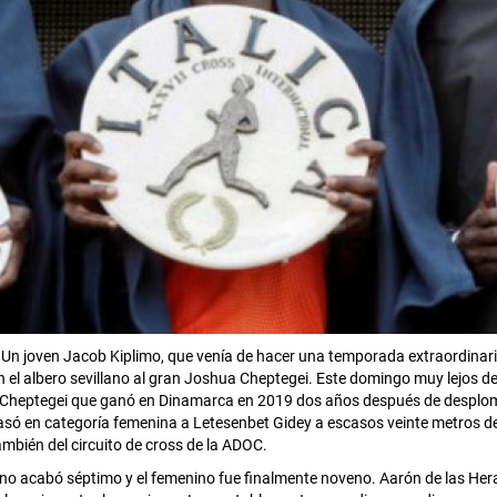
19. Un joven Jacob Kiplimo, que venía de hacer una temporada extraordin
el albero sevillano al gran Joshua Cheptegei. Este domingo muy lejos de a
n Cheptegei que ganó en Dinamarca en 2019 dos años después de desploma
pasó en categoría femenina a Letesenbet Gidey a escasos veinte metros de
ambién del circuito de cross de la ADOC.
no acabó séptimo y el femenino fue finalmente noveno. Aarón de las Hera