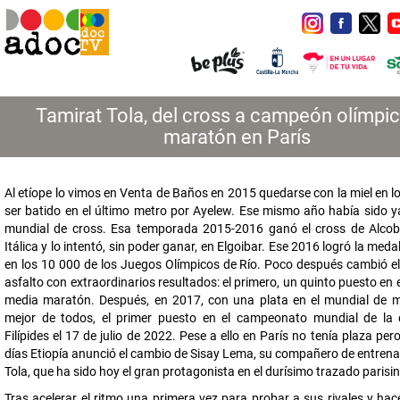
Tamirat Tola, del cross a campeón olímpi
maratón en París
Al etíope lo vimos en Venta de Baños en 2015 quedarse con la miel en lo
ser batido en el último metro por Ayelew. Ese mismo año había sido ya
mundial de cross. Esa temporada 2015-2016 ganó el cross de Alcob
Itálica y lo intentó, sin poder ganar, en Elgoibar. Ese 2016 logró la meda
en los 10 000 de los Juegos Olímpicos de Río. Poco después cambió el 
asfalto con extraordinarios resultados: el primero, un quinto puesto en 
media maratón. Después, en 2017, con una plata en el mundial de m
mejor de todos, el primer puesto en el campeonato mundial de la 
Filípides el 17 de julio de 2022. Pese a ello en París no tenía plaza pe
días Etiopía anunció el cambio de Sisay Lema, su compañero de entrena
Tola, que ha sido hoy el gran protagonista en el durísimo trazado parisin
Tras acelerar el ritmo una primera vez para probar a sus rivales y hac