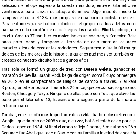
selección, el etíope esperó a la cuesta más dura, entre el kilómetro ve
veintinueve, para lanzar su ataque definitivo. Algo más de medio k
rampas de hasta el 13%, más propias de una carrera ciclista que de 
Para entonces ya se habían diluido en el grupo los dos atletas con
palmarés en la maratón de estos juegos, los grandes Eliud Kipchoge, que
en el kilómetro 37 con fuertes molestias en un costado, y Kenenisa Beke
pasa para todos y tampoco el trazado de esta maratón se ade
características de excelentes rodadores. Seguramente fue la última gr
de dos de los mejores de la historia, a quienes pudimos ver también en 
crosses de nuestro circuito hace algunos años.
Tras Tola se formó un grupo de tres, con Deresa Geleta, ganador es
maratón de Sevilla, Bashir Abdi, belga de origen somalí, cuyo primer gra
en 2012 en el campeonato de Bélgica de campo a través. Y el ken
Kipruto, un atleta popular hasta los 26 años, que se consagró ganand
Boston, Chicago y Tokyo. Ninguno de ellos pudo con Tola, que clavó las
paso por el kilómetro 40, haciendo una segunda parte de la marat
extraordinaria.
Tamirat, en el triunfo más importante de su vida, batió incluso el récord 
Wanjiru, que databa de 2008 y que, a su vez, batió el establecido por el
Carlos Lopes en 1984. Al final el crono reflejó 2 horas, 6 minutos y y 26
Segundo fue Abdi, que llegó a Gante con su familia a la edad de doce añ