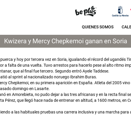
QUIENES SOMOS
CAL
Kwizera y Mercy Chepkemoi ganan en Soria
erca y hoy por tercera vez en Soria, igualando el récord del ugandés Timo
 a falta de una vuelta. Tuvo arrestos para hacerlo pese al alto ritmo im
anar, que al final fue tercero. Segundo entró Ayele Taddese.
tió al sprint al nacionalizado noruego Ibrahim Buras.
 Mercy Chepkemoi, en su primera aparición en España. Atleta del 2005 v
pasado domingo en Lasarte.
 en Amorebieta, no pudo dejar a las tres africanas y en la recta final s
ta Pérez, que llegó hace nada de entrenar en altitud, a 1600 metros, en Co
diendo a las habituales pruebas una carrera inclusiva y una marcha para 