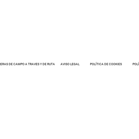
ERAS DE CAMPO A TRAVES Y DE RUTA
AVISO LEGAL
POLÍTICA DE COOKIES
POL