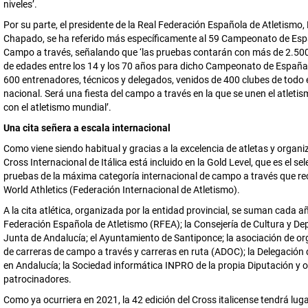
niveles’.
Por su parte, el presidente de la Real Federación Española de Atletismo,
Chapado, se ha referido más específicamente al 59 Campeonato de Es
Campo a través, señalando que ‘las pruebas contarán con más de 2.500
de edades entre los 14 y los 70 años para dicho Campeonato de Españ
600 entrenadores, técnicos y delegados, venidos de 400 clubes de todo el
nacional. Será una fiesta del campo a través en la que se unen el atleti
con el atletismo mundial’.
Una cita señera a escala internacional
Como viene siendo habitual y gracias a la excelencia de atletas y organiz
Cross Internacional de Itálica está incluido en la Gold Level, que es el se
pruebas de la máxima categoría internacional de campo a través que re
World Athletics (Federación Internacional de Atletismo).
A la cita atlética, organizada por la entidad provincial, se suman cada a
Federación Española de Atletismo (RFEA); la Consejería de Cultura y Dep
Junta de Andalucía; el Ayuntamiento de Santiponce; la asociación de o
de carreras de campo a través y carreras en ruta (ADOC); la Delegación
en Andalucía; la Sociedad informática INPRO de la propia Diputación y 
patrocinadores.
Como ya ocurriera en 2021, la 42 edición del Cross italicense tendrá lug