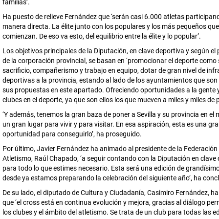
familias’.
Ha puesto de relieve Fernández que ‘serán casi 6.000 atletas participan
manera directa. La élite junto con los populares y los más pequeños qu
comienzan. De eso va esto, del equilibrio entre la élite y lo popular’.
Los objetivos principales de la Diputación, en clave deportiva y según el
de la corporación provincial, se basan en ‘promocionar el deporte como 
sacrificio, compañerismo y trabajo en equipo, dotar de gran nivel de inf
deportivas a la provincia, estando al lado de los ayuntamientos que son 
sus propuestas en este apartado. Ofreciendo oportunidades a la gente y
clubes en el deporte, ya que son ellos los que mueven a miles y miles de 
‘Y además, tenemos la gran baza de poner a Sevilla y su provincia en e
un gran lugar para vivir y para visitar. En esa aspiración, esta es una g
oportunidad para conseguirlo’, ha proseguido.
Por último, Javier Fernández ha animado al presidente de la Federació
Atletismo, Raúl Chapado, ‘a seguir contando con la Diputación en clave 
para todo lo que estimes necesario. Esta será una edición de grandísimo
desde ya estamos preparando la celebración del siguiente año’, ha concl
De su lado, el diputado de Cultura y Ciudadanía, Casimiro Fernández, h
que ‘el cross está en continua evolución y mejora, gracias al diálogo p
los clubes y el ámbito del atletismo. Se trata de un club para todas las 