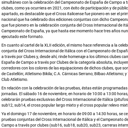
simultáneo con la celebración del Campeonato de España de Campo a t
clubes, como ya ocurriera en 2021, con éxito de participación y de públic
apartado, es destacable que el Cross italicense fue pionero en ser el pri
nacional que ha celebrado dos ediciones conjuntas con dicho Campeonat
que fue pionero en la celebración conjunta del Cross Internacional de Itál
Campeonato de España, ya que hasta ese momento hace tres años nun
ejecutado este formato.
En cuanto al cartel de la XLII edición, el mismo hace referencia a la cele
conjunta del Cross Internacional de Itálica con el Campeonato de Esp
a través por Clubes y, desde ahí, rinde homenaje a los últimos clubes c
España de Campo a través por Clubes de la categoría absoluta, incluye
corredores con los colores de las equipaciones de dichos clubes, que son
de Castellón; Atletismo Bikila; C.A. Cárnicas Serrano; Bilbao Atletismo; y
Club Atletismo.
En relación con la celebración de las pruebas, éstas están programadas
jornadas. El sábado 16 de noviembre, en horario de 10:00 a 13:00 horas,
celebrarán pruebas exclusivas del Cross Internacional de Itálica (pitufos
sub12, sub14, el cross popular largo mixto y el cross popular relevo mixt
Ya el domingo 17 de noviembre, en horario de 09:00 a 14:30 horas, se c
pruebas conjuntas del Cross Internacional de Itálica y el Campeonato 
Campo a través por clubes (sub16, sub18, sub20, sub23, carreras inter