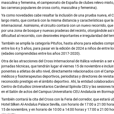
masculina y femenina, el campeonato de España de clubes relevo mixto
las carreras populares de cross corto, masculina y femenina).
Ya como novedades cabe resaltar la inclusión de una prueba nueva, el 
largo mixto, que contará con la misma distancia y características que l
internacional. Asimismo, el circuito contará con un nuevo recorrido, que
por una zona de bosque y nuevas praderas del recinto, otorgándole así
dificultad al recorrido, con desniveles importantes e irregularidad del ter
También se amplía la categoría Pitufos, hasta ahora para edades comp
entre los 4 y 5 años, para pasar en la edición de 2024 a niños de entre lo
(edades comprendidas entre los años 2017-2020).
Otra de las atracciones del Cross Internacional de Itálica volverán a ser 
jornadas técnicas, que tendrán lugar el viernes 15 de noviembre e inclu
ponentes a atletas de alto nivel, directamente relacionados con el Camp
médicos y fisioterapeutas deportivos, periodistas y directores de revista
reconocido prestigio en el ámbito deportivo. Ahí, la entidad colaboradora
Centro de Estudios Universitarios Cardenal Spínola CEU y las sesiones t
en el Salón de actos del Campus Universitario CEU Andalucía en Bormuj
También contará la cita del Cross con la Feria del corredor, que estará u
Hotel Silken Al-Andalus Palace Sevilla, con horario de 17:00 a 21:00 hora
15 de noviembre, y en horario de 10:00 a 14:00 horas y 17:00 a 21:00 hor