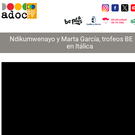
Ndikumwenayo y Marta García, trofeos BE
en Itálica