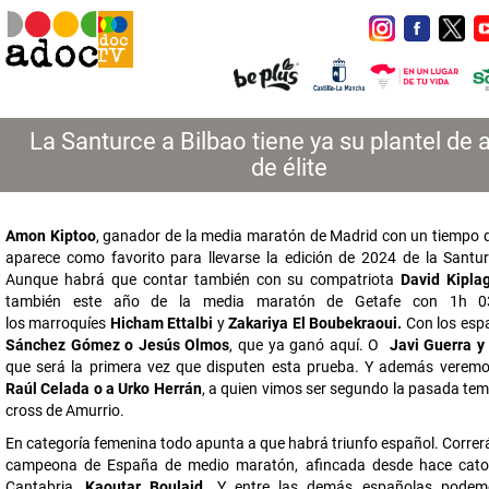
La Santurce a Bilbao tiene ya su plantel de a
de élite
Amon Kiptoo
, ganador de la media maratón de Madrid con un tiempo d
aparece como favorito para llevarse la edición de 2024 de la Santur
Aunque habrá que contar también con su compatriota
David Kipla
también este año de la media maratón de Getafe con 1h 03
los marroquíes
Hicham Ettalbi
y
Zakariya El Boubekraoui.
Con los esp
Sánchez Gómez o Jesús Olmos
, que ya ganó aquí. O
Javi Guerra y
que será la primera vez que disputen esta prueba. Y además verem
Raúl Celada o a Urko Herrán
, a quien vimos ser segundo la pasada tem
cross de Amurrio.
En categoría femenina todo apunta a que habrá triunfo español. Correr
campeona de España de medio maratón, afincada desde hace cato
Cantabria,
Kaoutar Boulaid
. Y entre las demás españolas podem