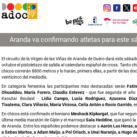
Aranda va confirmando atletas para este 
El circuito de la Virgen de las Viñas de Aranda de Duero dará este sábad
octubre el pistoletazo de salida al calendario español de cross. Tanto c
chicos correrán 8800 metros y lo harán, primero ellas, a partir de las doc
veinticinco del mediodía.
En categoría femenina las participantes más destacadas serán
Fati
Ohuaddou, María Forero, Claudia Estevez
- que fue segunda el año
Kaoutar Boulaid -
Lidia Campo, Lucía Rodriguez, Azucena Díaz
Tisalema, Clara Viñarás, María Viciosa, Celia Antón o Rocío Garrido
, e
En chicos está confimado el keniano
Meshack Kipkurgat
, que fue segun
última media maratón de Gijón y el marroquí
Sala Heddine
, que ganó la
de Aranda. Entre los españoles podemos destacar a
Aarón Las Heras, a
a Sebas Martos, a Adam Maijo, a Pol Oriach, a Unai Naranjo, a Hugo de