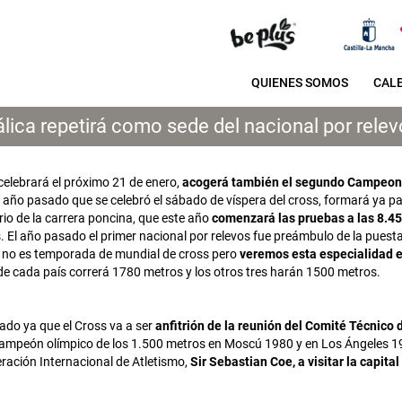
QUIENES SOMOS
CAL
álica repetirá como sede del nacional por rele
 celebrará el próximo 21 de enero,
acogerá también el segundo Campeona
l año pasado que se celebró el sábado de víspera del cross, formará ya pa
ario de la carrera poncina, que este año
comenzará las pruebas a las 8.45
. El año pasado el primer nacional por relevos fue preámbulo de la puest
a no es temporada de mundial de cross pero
veremos esta especialidad e
ta de cada país correrá 1780 metros y los otros tres harán 1500 metros.
ado ya que el Cross va a ser
anfitrión de la reunión del Comité Técnico 
co, campeón olímpico de los 1.500 metros en Moscú 1980 y en Los Ángeles 1
ración Internacional de Atletismo,
Sir Sebastian Coe, a visitar la capita