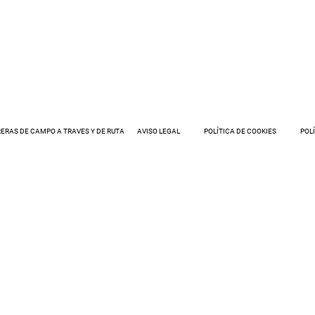
ERAS DE CAMPO A TRAVES Y DE RUTA
AVISO LEGAL
POLÍTICA DE COOKIES
POL