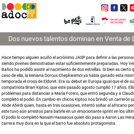
Dos nuevos talentos dominan en Venta de
Hace tiempo alguien acuñó el acrónimo JASP para definir a las persona
siendo jóvenes demostraban estar suficientemente preparadas. Hoy Ve
Baños ha podido asistir al nacimiento de dos estrellas. Si bien es cierto q
caso de ella, la keniana Dorcus Chepkwemoi ya había ganado esta mis
temporada el cross de Eldoret. Era su debut en Europa igual que el de su
compatriota Brian Kiptoo, que este pasado agosto cumplió 17 años. Ell
problemas para distanciar a María Forero, que entró segunda y a Claudi
completó el podio. En cambio en chicos Kiptoo nos brindó un carrerón j
Abde Aferdi quien, hasta en tres ocasiones, intentó soltar al africano pe
este tuvo aún arrestos para batirle en un emocionante sprint en los últ
El podio lo completó Nassim Hassaous quien dio paso a Aaron Las Hera
carrera muy dura en la que el barro fue absoluto protagonista.