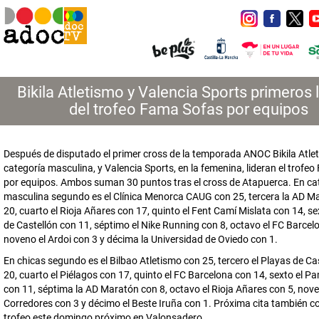
Bikila Atletismo y Valencia Sports primeros 
del trofeo Fama Sofas por equipos
Después de disputado el primer cross de la temporada ANOC Bikila Atle
categoría masculina, y Valencia Sports, en la femenina, lideran el trofe
por equipos. Ambos suman 30 puntos tras el cross de Atapuerca. En ca
masculina segundo es el Clínica Menorca CAUG con 25, tercera la AD M
20, cuarto el Rioja Añares con 17, quinto el Fent Camí Mislata con 14, se
de Castellón con 11, séptimo el Nike Running con 8, octavo el FC Barcel
noveno el Ardoi con 3 y décima la Universidad de Oviedo con 1.
En chicas segundo es el Bilbao Atletismo con 25, tercero el Playas de Ca
20, cuarto el Piélagos con 17, quinto el FC Barcelona con 14, sexto el 
con 11, séptima la AD Maratón con 8, octavo el Rioja Añares con 5, nove
Corredores con 3 y décimo el Beste Iruña con 1. Próxima cita también c
trofeo este domingo próximo en Valonsadero.