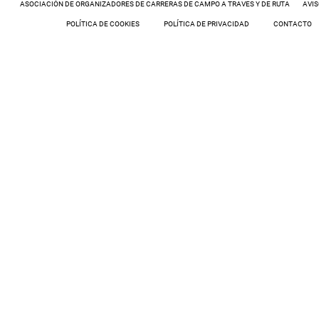
ASOCIACIÓN DE ORGANIZADORES DE CARRERAS DE CAMPO A TRAVES Y DE RUTA
AVIS
POLÍTICA DE COOKIES
POLÍTICA DE PRIVACIDAD
CONTACTO