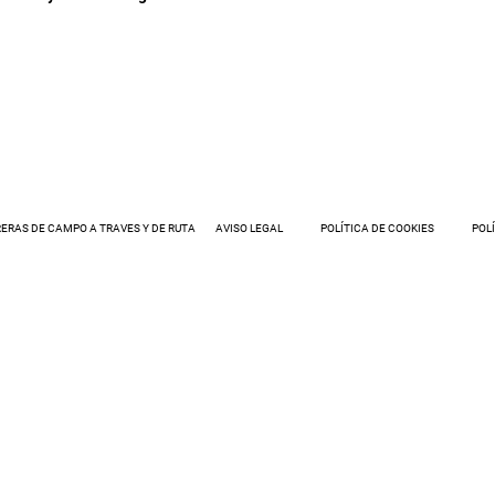
ERAS DE CAMPO A TRAVES Y DE RUTA
AVISO LEGAL
POLÍTICA DE COOKIES
POL