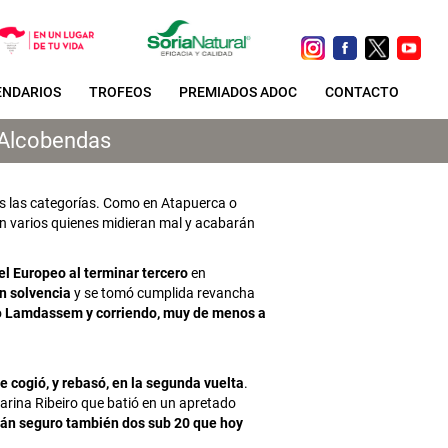
ENDARIOS
TROFEOS
PREMIADOS ADOC
CONTACTO
 Alcobendas
s las categorías. Como en Atapuerca o
an varios quienes midieran mal y acabarán
l Europeo al terminar tercero
en
on solvencia
y se tomó cumplida revancha
o
Lamdassem y corriendo, muy de menos a
ue cogió, y rebasó, en la segunda vuelta
.
tarina Ribeiro que batió en un apretado
án seguro también dos sub 20 que hoy