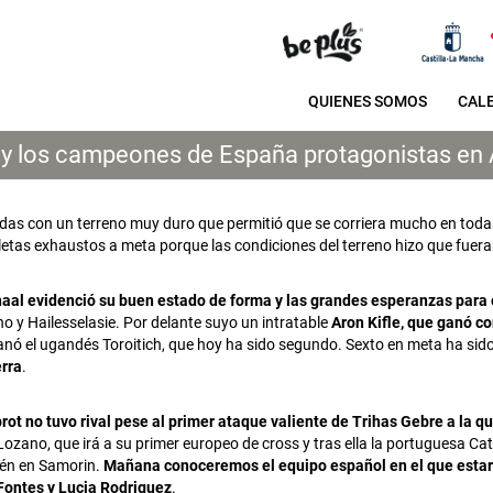
QUIENES SOMOS
CAL
ot y los campeones de España protagonistas en
das con un terreno muy duro que permitió que se corriera mucho en toda
letas exhaustos a meta porque las condiciones del terreno hizo que fuer
aal evidenció su buen estado de forma y las grandes esperanzas para e
o y Hailesselasie. Por delante suyo un intratable
Aron Kifle, que ganó c
anó el ugandés Toroitich, que hoy ha sido segundo. Sexto en meta ha sid
erra
.
rot no tuvo rival pese al primer ataque valiente de Trihas Gebre a la q
ozano, que irá a su primer europeo de cross y tras ella la portuguesa Ca
ién en Samorin.
Mañana conoceremos el equipo español en el que estar
Fontes y Lucia Rodriguez
.