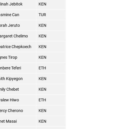
inah Jebitok
KEN
asmine Can
TUR
rah Jeruto
KEN
rgaret Chelimo
KEN
atrice Chepkoech
KEN
nes Tirop
KEN
nbere Teferi
ETH
ith Kipyegon
KEN
ily Chebet
KEN
yalew Hiwo
ETH
ercy Cherono
KEN
net Masai
KEN