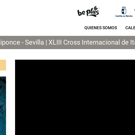
QUIENES SOMOS
CAL
iponce - Sevilla | XLIII Cross Internacional de It