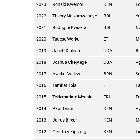
2023
Ronald Kwemoi
KEN
Ed
2022
Thierry Ndikumwenayo
BDI
Y
2021
Rodrigue Kwizera
BDI
No
2020
Tadese Worku
ETH
Ma
2019
Jacob Kiplimo
UGA
Be
2018
Joshua Cheptegei
UGA
Ag
2017
Aweke Ayalew
BRN
Se
2016
Tamirat Tola
ETH
Fa
2015
Teklemariam Medhin
ERI
Em
2014
Paul Tanui
KEN
A
2013
Jairus Birech
KEN
M
2012
Geoffrey Kipsang
KEN
Li