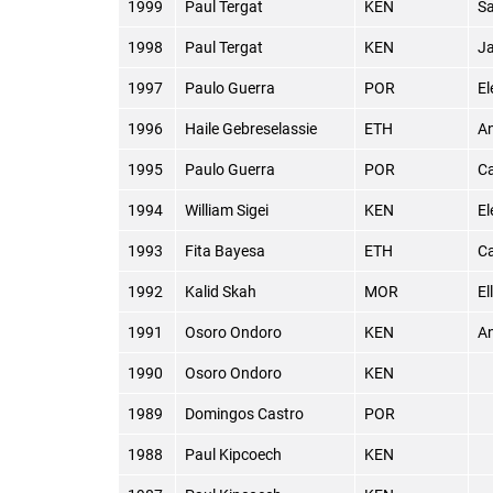
1999
Paul Tergat
KEN
Sa
1998
Paul Tergat
KEN
Ja
1997
Paulo Guerra
POR
El
1996
Haile Gebreselassie
ETH
An
1995
Paulo Guerra
POR
Ca
1994
William Sigei
KEN
E
1993
Fita Bayesa
ETH
Ca
1992
Kalid Skah
MOR
El
1991
Osoro Ondoro
KEN
An
1990
Osoro Ondoro
KEN
1989
Domingos Castro
POR
1988
Paul Kipcoech
KEN