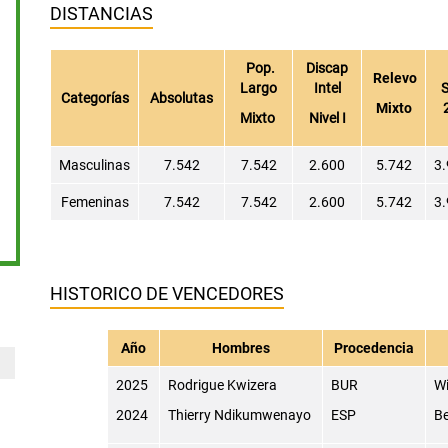
DISTANCIAS
Pop.
Discap
Relevo
Largo
Intel
S
Categorías
Absolutas
Mixto
Mixto
Nivel I
Masculinas
7.542
7.542
2.600
5.742
3
Femeninas
7.542
7.542
2.600
5.742
3
HISTORICO DE VENCEDORES
Año
Hombres
Procedencia
2025
Rodrigue Kwizera
BUR
Wi
2024
Thierry Ndikumwenayo
ESP
Be