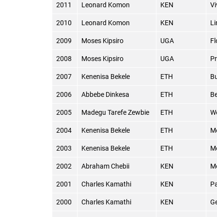
2011
Leonard Komon
KEN
Vi
2010
Leonard Komon
KEN
Li
2009
Moses Kipsiro
UGA
Fl
2008
Moses Kipsiro
UGA
Pr
2007
Kenenisa Bekele
ETH
Bu
2006
Abbebe Dinkesa
ETH
Be
2005
Madegu Tarefe Zewbie
ETH
W
2004
Kenenisa Bekele
ETH
M
2003
Kenenisa Bekele
ETH
M
2002
Abraham Chebii
KEN
M
2001
Charles Kamathi
KEN
Pa
2000
Charles Kamathi
KEN
G