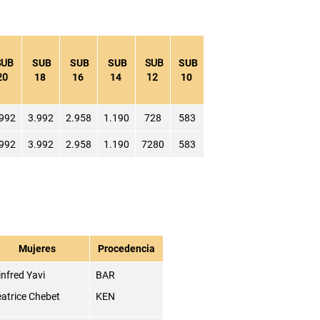
UB
SUB
SUB
SUB
SUB
SUB
20
18
16
14
12
10
.992
3.992
2.958
1.190
728
583
.992
3.992
2.958
1.190
7280
583
Mujeres
Procedencia
nfred Yavi
BAR
atrice Chebet
KEN