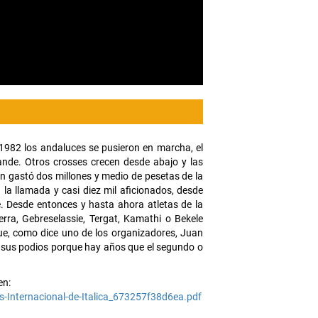
1982 los andaluces se pusieron en marcha, el
rande. Otros crosses crecen desde abajo y las
ón gastó dos millones y medio de pesetas de la
la llamada y casi diez mil aficionados, desde
e. Desde entonces y hasta ahora atletas de la
rra, Gebreselassie, Tergat, Kamathi o Bekele
ue, como dice uno de los organizadores, Juan
or sus podios porque hay años que el segundo o
 en:
-Internacional-de-Italica_673257f38d6ea.pdf