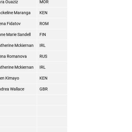
ra Ouaziz
MOR
ckeline Maranga
KEN
ena Fidatov
ROM
ne Marie Sandell
FIN
therine Mckiernan
IRL
lena Romanova
RUS
therine Mckiernan
IRL
len Kimayo
KEN
drea Wallace
GBR