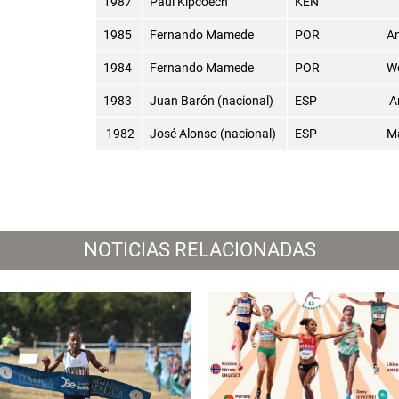
1987
Paul Kipcoech
KEN
1985
Fernando Mamede
POR
An
1984
Fernando Mamede
POR
W
1983
Juan Barón (nacional)
ESP
An
1982
José Alonso (nacional)
ESP
Ma
NOTICIAS RELACIONADAS