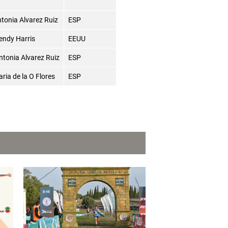
tonia Alvarez Ruiz
ESP
endy Harris
EEUU
tonia Alvarez Ruiz
ESP
ria de la O Flores
ESP