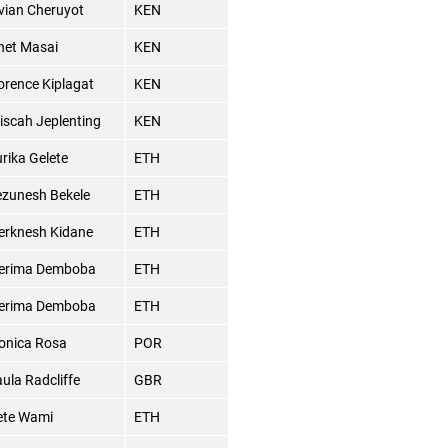
vian Cheruyot
KEN
net Masai
KEN
orence Kiplagat
KEN
iscah Jeplenting
KEN
rika Gelete
ETH
zunesh Bekele
ETH
erknesh Kidane
ETH
erima Demboba
ETH
erima Demboba
ETH
onica Rosa
POR
ula Radcliffe
GBR
ete Wami
ETH