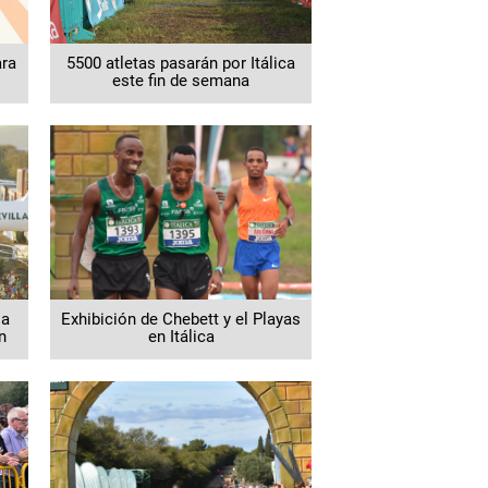
ara
5500 atletas pasarán por Itálica
este fin de semana
la
Exhibición de Chebett y el Playas
n
en Itálica