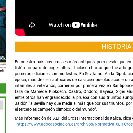
HISTORIA
En nuestro país hay crosses más antiguos, pero desde que en 
listón no paró de coger altura. Incluso el arranque fue a lo g
primeras ediciones son modestas. En Sevilla no. Allí la Diputaci
época, más de cien autocares de casi cien pueblos acudieron a 
infantiles a veteranos, corrieron por primera vez en Santiponc
talla de Mamede, Kipkoech, Castro, Ondoro, Bayesa, Sigei, Gue
entre otros han engrandecido la prueba con sus triunfos aunq
Jaldón “a Sevilla hay que medirla, más que por sus triunfos, p
el tercero es campeón olímpico o del mundo”.
Más información del XLII del Cross Internacional de Itálica, clica
https://www.adocasociacion.es/archivos/Normativa-XLII-Cross