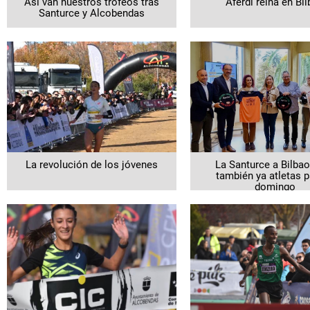
Así van nuestros trofeos tras
Aferdi reina en Bi
Santurce y Alcobendas
La revolución de los jóvenes
La Santurce a Bilbao
también ya atletas p
domingo