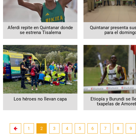
Aferdi repite en Quintanar donde
Quintanar presenta sus
se estrena Tisalema
para el doming
Los héroes no llevan capa
Etiopía y Burundi se ll
txapelas de Amoreb
noticias.current
1
2
3
4
5
6
7
8
9