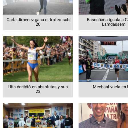
Carla Jiménez gana el trofeo sub
Bascuñana iguala a G
20
Lamdassem
Ulía decidió en absolutas y sub
Mechaal vuela en 
23