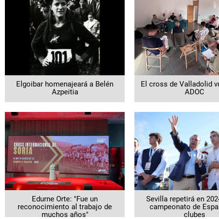
Elgoibar homenajeará a Belén
El cross de Valladolid v
Azpeitia
ADOC
Edurne Orte: "Fue un
Sevilla repetirá en 2
reconocimiento al trabajo de
campeonato de Espa
muchos años"
clubes