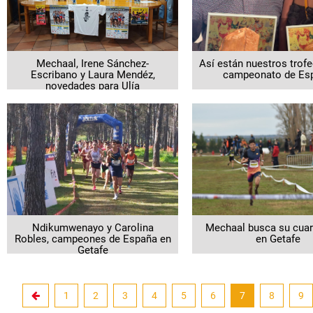
Mechaal, Irene Sánchez-
Así están nuestros trofe
Escribano y Laura Mendéz,
campeonato de Es
novedades para Ulía
Ndikumwenayo y Carolina
Mechaal busca su cuart
Robles, campeones de España en
en Getafe
Getafe
noticias.current
1
2
3
4
5
6
7
8
9