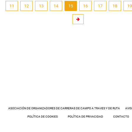
noticias.current
11
12
13
14
15
16
17
18
19
ASOCIACIÓN DE ORGANIZADORES DE CARRERAS DE CAMPO A TRAVES Y DE RUTA
AVIS
POLÍTICA DE COOKIES
POLÍTICA DE PRIVACIDAD
CONTACTO