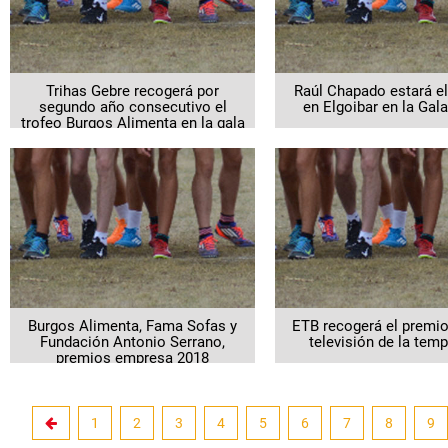
Trihas Gebre recogerá por
Raúl Chapado estará e
segundo año consecutivo el
en Elgoibar en la Ga
trofeo Burgos Alimenta en la gala
ANOC
Burgos Alimenta, Fama Sofas y
ETB recogerá el premio
Fundación Antonio Serrano,
televisión de la tem
premios empresa 2018
1
2
3
4
5
6
7
8
9