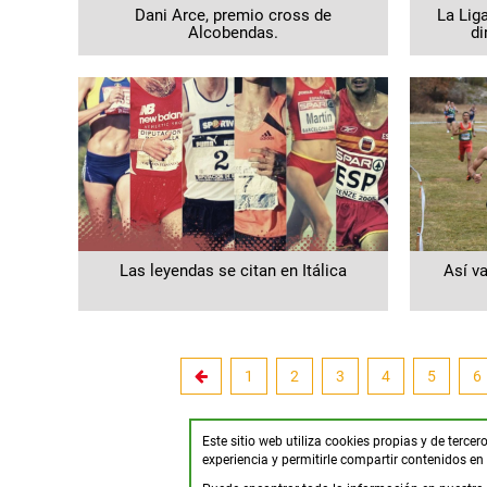
Dani Arce, premio cross de
La Lig
Alcobendas.
di
Las leyendas se citan en Itálica
Así v
1
2
3
4
5
6
Este sitio web utiliza cookies propias y de terce
experiencia y permitirle compartir contenidos en 