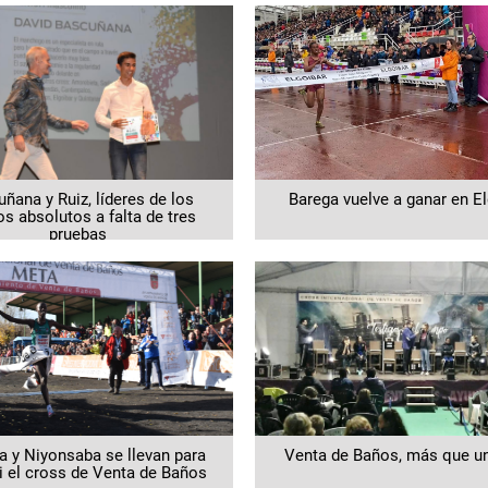
ñana y Ruiz, líderes de los
Barega vuelve a ganar en El
os absolutos a falta de tres
pruebas
a y Niyonsaba se llevan para
Venta de Baños, más que u
i el cross de Venta de Baños