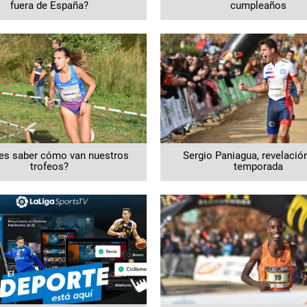
fuera de España?
cumpleaños
es saber cómo van nuestros
Sergio Paniagua, revelación
trofeos?
temporada