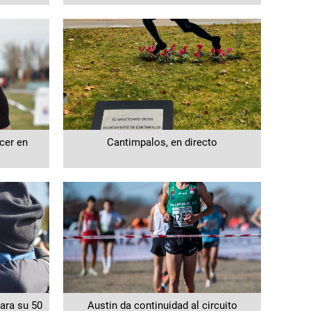
cer en
Cantimpalos, en directo
ara su 50
Austin da continuidad al circuito