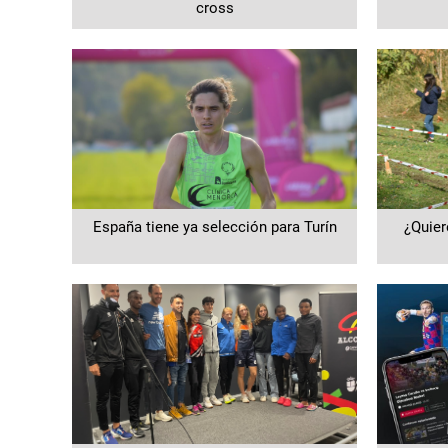
cross
España tiene ya selección para Turín
¿Quier