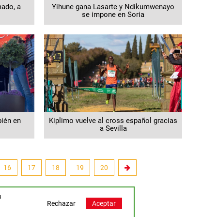
mado, a
Yihune gana Lasarte y Ndikumwenayo
se impone en Soria
ién en
Kiplimo vuelve al cross español gracias
a Sevilla
16
17
18
19
20
u
Rechazar
Aceptar