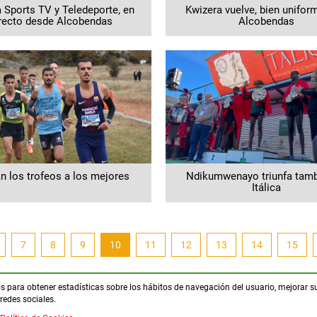
a Sports TV y Teledeporte, en
Kwizera vuelve, bien unifor
recto desde Alcobendas
Alcobendas
an los trofeos a los mejores
Ndikumwenayo triunfa tamb
Itálica
noticias.current
7
8
9
10
11
12
13
14
15
ros para obtener estadísticas sobre los hábitos de navegación del usuario, mejorar s
redes sociales.